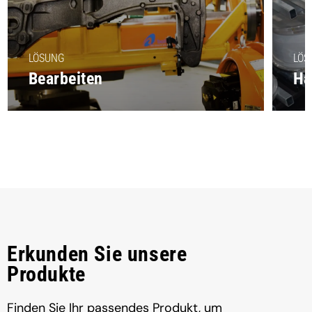
Schleifen
Polieren
LÖSUNG
LÖS
Bearbeiten
Ha
Erkunden Sie unsere
Produkte
Finden Sie Ihr passendes Produkt, um