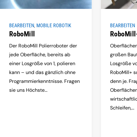
BEARBEITEN
MOBILE ROBOTIK
BEARBEITEN
,
RoboMill
RoboMill
Der RoboMill Polierroboter der
Oberfläche
jede Oberfläche, bereits ab
großen Baut
einer Losgröße von 1, polieren
Losgröße vo
kann – und das gänzlich ohne
RoboMill+ s
Programmierkenntnisse. Fragen
denn je. Fra
sie uns Höchste...
Oberfläche
wirtschaftl
Schleifen,...