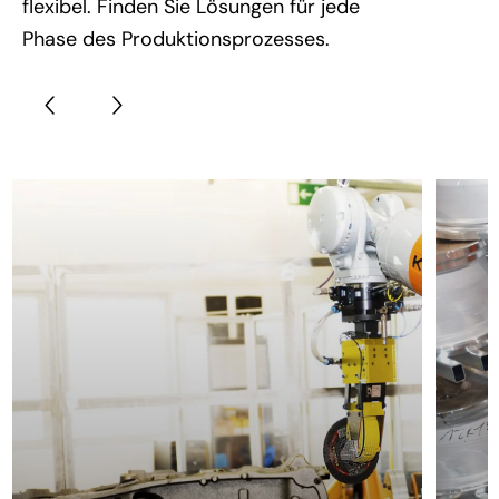
flexibel. Finden Sie Lösungen für jede
Phase des Produktionsprozesses.
LÖSUNG
Bearbeiten
LÖS
Ha
Entgraten
Gussputzen